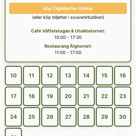
Köp Tågbiljetter Online
(eller köp biljetter i souvenirbutiken)
Café Våffelstugan
&
Utsiktstornet
:
10:00 - 17:30
Restaurang Älgtornet
:
11:00 - 17:00
10
11
12
13
14
15
16
17
18
19
20
21
22
23
24
25
26
27
28
29
30