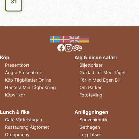
31
Köp
Älg & bison safari
Presentkort
Biljettpriser
Ångra Presentkort
Guidad Tur Med Tåget
Köp Tågbiljetter Online
Kör In Med Egen Bil
Hantera Min Tågbokning
Om Parken
Köpvillkor
Fototävling
Lunch & fika
Anläggningen
Café Våffelstugan
Souvenirbutik
Restaurang Älgtornet
Gethagen
Gruppmeny
Lekplatser