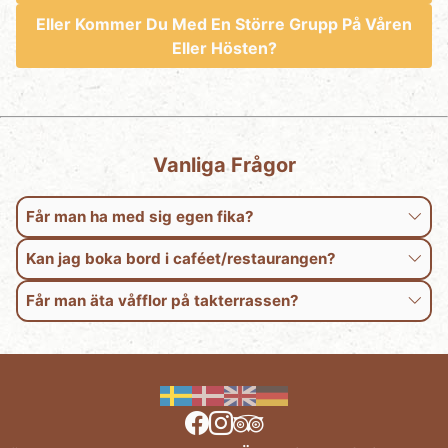
Eller Kommer Du Med En Större Grupp På Våren
Eller Hösten?
Vanliga Frågor
Får man ha med sig egen fika?
Kan jag boka bord i caféet/restaurangen?
Får man äta våfflor på takterrassen?