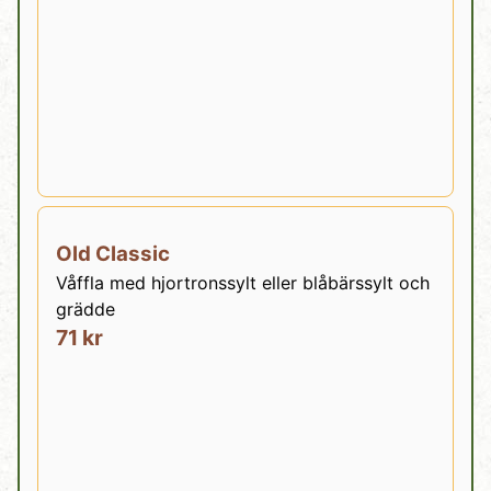
Old Classic
Våffla med hjortronssylt eller blåbärssylt och
grädde
71 kr