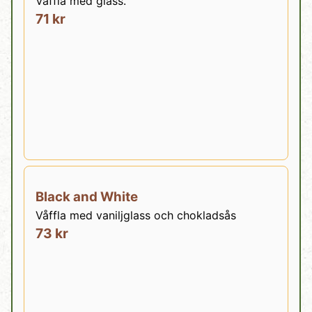
Våffla med glass.
71 kr
Black and White
Våffla med vaniljglass och chokladsås
73 kr