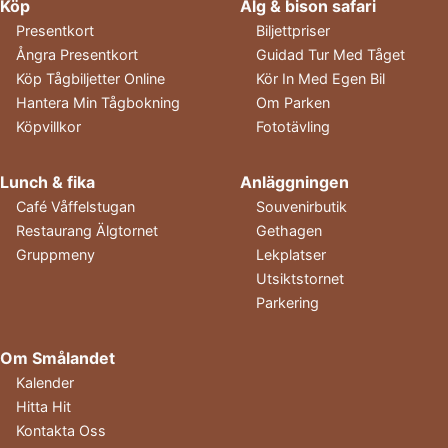
Köp
Älg & bison safari
Presentkort
Biljettpriser
Ångra Presentkort
Guidad Tur Med Tåget
Köp Tågbiljetter Online
Kör In Med Egen Bil
Hantera Min Tågbokning
Om Parken
Köpvillkor
Fototävling
Lunch & fika
Anläggningen
Café Våffelstugan
Souvenirbutik
Restaurang Älgtornet
Gethagen
Gruppmeny
Lekplatser
Utsiktstornet
Parkering
Om Smålandet
Kalender
Hitta Hit
Kontakta Oss