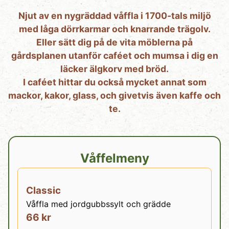
Njut av en nygräddad våffla i 1700-tals miljö
med låga dörrkarmar och knarrande trägolv.
Eller sätt dig på de vita möblerna på
gårdsplanen utanför caféet och mumsa i dig en
läcker älgkorv med bröd.
I caféet hittar du också mycket annat som
mackor, kakor, glass, och givetvis även kaffe och
te.
Våffelmeny
Classic
Våffla med jordgubbssylt och grädde
66 kr