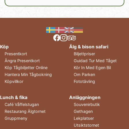
Köp
Älg & bison safari
Presentkort
Biljettpriser
Ångra Presentkort
Guidad Tur Med Tåget
Köp Tågbiljetter Online
Kör In Med Egen Bil
Hantera Min Tågbokning
Om Parken
Köpvillkor
Fototävling
Lunch & fika
Anläggningen
Café Våffelstugan
Souvenirbutik
Restaurang Älgtornet
Gethagen
Gruppmeny
Lekplatser
Utsiktstornet