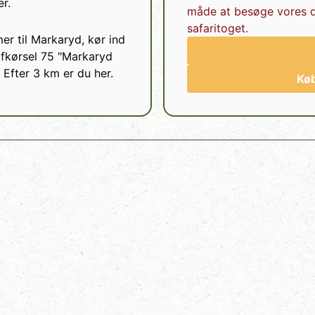
er.
måde at besøge vores d
safaritoget.
r til Markaryd, kør ind
fkørsel 75 "Markaryd
. Efter 3 km er du her.
Køb