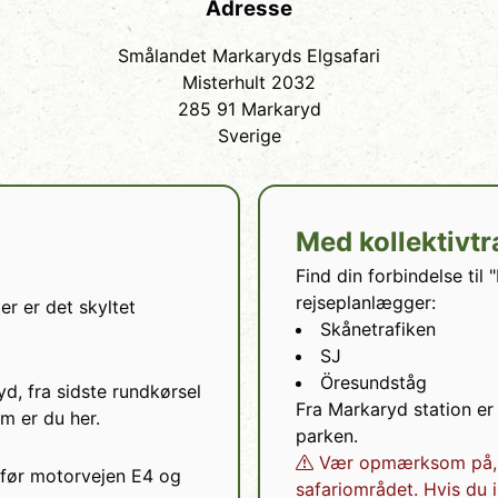
Adresse
Smålandet Markaryds Elgsafari
Misterhult 2032
285 91 Markaryd
Sverige
Med kollektivtr
Find din forbindelse til
rejseplanlægger:
er er det skyltet
Skånetrafiken
SJ
Öresundståg
d, fra sidste rundkørsel
Fra Markaryd station er 
km er du her.
parken.
Vær opmærksom på, at
 før motorvejen E4 og
safariområdet. Hvis du 