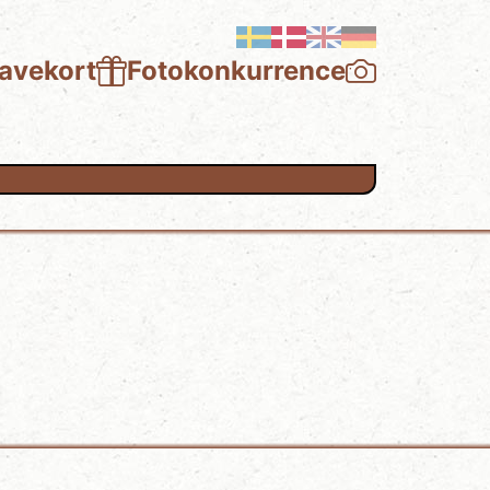
avekort
Fotokonkurrence