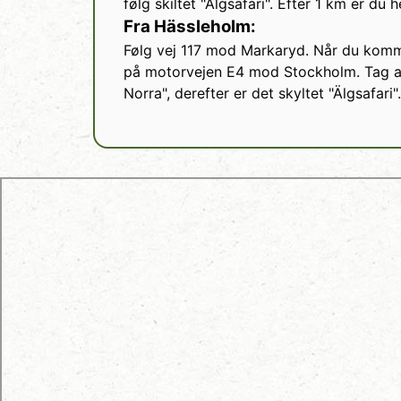
følg skiltet "Älgsafari". Efter 1 km er du h
Fra Hässleholm:
Følg vej 117 mod Markaryd. Når du komme
på motorvejen E4 mod Stockholm. Tag a
Norra", derefter er det skyltet "Älgsafari"